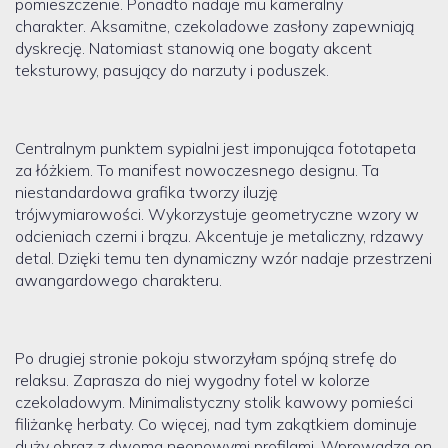
pomieszczenie. Ponadto nadaje mu kameralny
charakter. Aksamitne, czekoladowe zasłony zapewniają
dyskrecję. Natomiast stanowią one bogaty akcent
teksturowy, pasujący do narzuty i poduszek.
Centralnym punktem sypialni jest imponująca fototapeta
za łóżkiem. To manifest nowoczesnego designu. Ta
niestandardowa grafika tworzy iluzję
trójwymiarowości. Wykorzystuje geometryczne wzory w
odcieniach czerni i brązu. Akcentuje je metaliczny, rdzawy
detal. Dzięki temu ten dynamiczny wzór nadaje przestrzeni
awangardowego charakteru.
Po drugiej stronie pokoju stworzyłam spójną strefę do
relaksu. Zaprasza do niej wygodny fotel w kolorze
czekoladowym. Minimalistyczny stolik kawowy pomieści
filiżankę herbaty. Co więcej, nad tym zakątkiem dominuje
duży obraz z dwoma neonowymi profilami. Wprowadza on